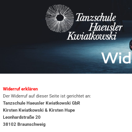
Zum
Inhalt
springen
Wid
Widerruf erklären
Der Widerruf auf dieser Seite ist gerichtet an:
Tanzschule Haeusler Kwiatkowski GbR
Kirsten Kwiatkowski & Kirsten Hupe
Leonhardstraße 20
38102 Braunschweig